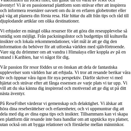
äventyr! Vi är en passionerad plattform som strävar efter att inspirera
och informera resenärer oavsett om du är en erfaren globetrotter eller
på väg att planera din första resa. Här hittar du allt från tips och råd till
djuplodande artiklar om olika destinationer.
Vi erbjuder en mängd olika resurser för att göra din reseupplevelse så
smidig som möjligt. Från packningslistor och budgettips till kulturella
insikter och lokala rekommendationer, vårt mål är att ge dig den
information du behöver för att utforska världen med självförtroende.
Vare sig du drömmer om att vandra i Himalaya eller koppla av på en
strand i Karibien, har vi något för dig.
Vår passion för resor föddes ur en önskan att dela de fantastiska
upplevelser som världen har att erbjuda. Vi tror att resande berikar våra
liv och öppnar våra ögon för nya perspektiv. Därför skriver vi med
hjärtat och strävar efter att fånga essensen av varje plats vi tar upp. Vi
vill att du ska känna dig inspirerad och motiverad att ge dig ut på ditt
nästa äventyr.
På ReseFrihet värderar vi gemenskap och delaktighet. Vi älskar att
höra dina reseberättelser och erfarenheter, och vi uppmuntrar dig att
dela med dig av dina egna tips och insikter. Tillsammans kan vi skapa
en plattform där resande inte bara handlar om att upptäcka nya platser,
utan också om att bygga relationer och förståelse mellan människor.