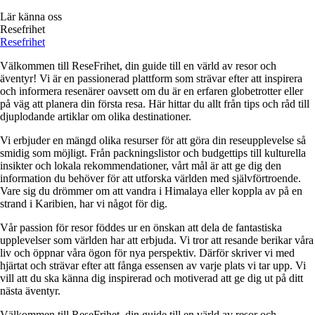
Lär känna oss
Resefrihet
Resefrihet
Välkommen till ReseFrihet, din guide till en värld av resor och
äventyr! Vi är en passionerad plattform som strävar efter att inspirera
och informera resenärer oavsett om du är en erfaren globetrotter eller
på väg att planera din första resa. Här hittar du allt från tips och råd till
djuplodande artiklar om olika destinationer.
Vi erbjuder en mängd olika resurser för att göra din reseupplevelse så
smidig som möjligt. Från packningslistor och budgettips till kulturella
insikter och lokala rekommendationer, vårt mål är att ge dig den
information du behöver för att utforska världen med självförtroende.
Vare sig du drömmer om att vandra i Himalaya eller koppla av på en
strand i Karibien, har vi något för dig.
Vår passion för resor föddes ur en önskan att dela de fantastiska
upplevelser som världen har att erbjuda. Vi tror att resande berikar våra
liv och öppnar våra ögon för nya perspektiv. Därför skriver vi med
hjärtat och strävar efter att fånga essensen av varje plats vi tar upp. Vi
vill att du ska känna dig inspirerad och motiverad att ge dig ut på ditt
nästa äventyr.
Välkommen till ReseFrihet, din guide till en värld av resor och