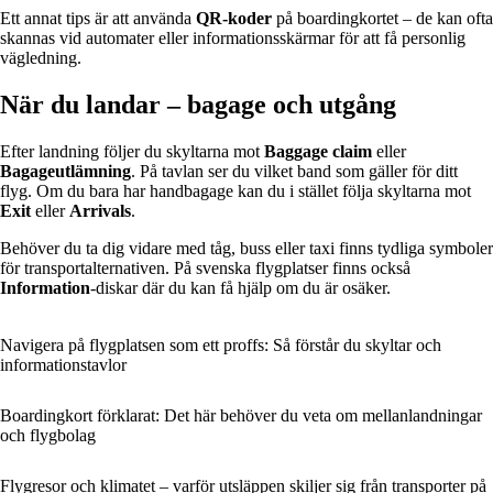
Ett annat tips är att använda
QR-koder
på boardingkortet – de kan ofta
skannas vid automater eller informationsskärmar för att få personlig
vägledning.
När du landar – bagage och utgång
Efter landning följer du skyltarna mot
Baggage claim
eller
Bagageutlämning
. På tavlan ser du vilket band som gäller för ditt
flyg. Om du bara har handbagage kan du i stället följa skyltarna mot
Exit
eller
Arrivals
.
Behöver du ta dig vidare med tåg, buss eller taxi finns tydliga symboler
för transportalternativen. På svenska flygplatser finns också
Information
-diskar där du kan få hjälp om du är osäker.
Navigera på flygplatsen som ett proffs: Så förstår du skyltar och
informationstavlor
Boardingkort förklarat: Det här behöver du veta om mellanlandningar
och flygbolag
Flygresor och klimatet – varför utsläppen skiljer sig från transporter på