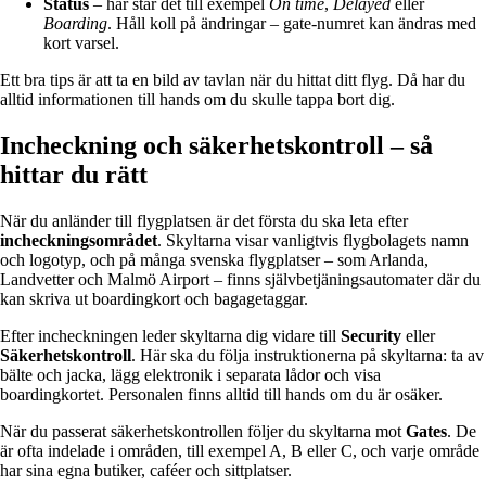
Status
– här står det till exempel
On time
,
Delayed
eller
Boarding
. Håll koll på ändringar – gate-numret kan ändras med
kort varsel.
Ett bra tips är att ta en bild av tavlan när du hittat ditt flyg. Då har du
alltid informationen till hands om du skulle tappa bort dig.
Incheckning och säkerhetskontroll – så
hittar du rätt
När du anländer till flygplatsen är det första du ska leta efter
incheckningsområdet
. Skyltarna visar vanligtvis flygbolagets namn
och logotyp, och på många svenska flygplatser – som Arlanda,
Landvetter och Malmö Airport – finns självbetjäningsautomater där du
kan skriva ut boardingkort och bagagetaggar.
Efter incheckningen leder skyltarna dig vidare till
Security
eller
Säkerhetskontroll
. Här ska du följa instruktionerna på skyltarna: ta av
bälte och jacka, lägg elektronik i separata lådor och visa
boardingkortet. Personalen finns alltid till hands om du är osäker.
När du passerat säkerhetskontrollen följer du skyltarna mot
Gates
. De
är ofta indelade i områden, till exempel A, B eller C, och varje område
har sina egna butiker, caféer och sittplatser.