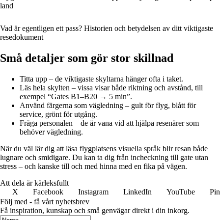
land
Vad är egentligen ett pass? Historien och betydelsen av ditt viktigaste
resedokument
Små detaljer som gör stor skillnad
Titta upp – de viktigaste skyltarna hänger ofta i taket.
Läs hela skylten – vissa visar både riktning och avstånd, till
exempel “Gates B1–B20 → 5 min”.
Använd färgerna som vägledning – gult för flyg, blått för
service, grönt för utgång.
Fråga personalen – de är vana vid att hjälpa resenärer som
behöver vägledning.
När du väl lär dig att läsa flygplatsens visuella språk blir resan både
lugnare och smidigare. Du kan ta dig från incheckning till gate utan
stress – och kanske till och med hinna med en fika på vägen.
Att dela är kärleksfullt
X
Facebook
Instagram
LinkedIn
YouTube
Pin
Följ med - få vårt nyhetsbrev
Få inspiration, kunskap och små genvägar direkt i din inkorg.