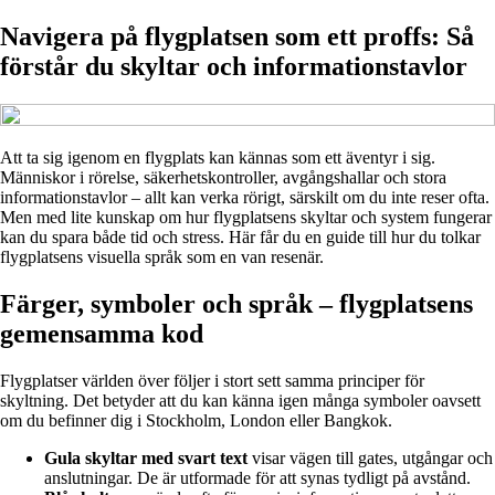
Navigera på flygplatsen som ett proffs: Så
förstår du skyltar och informationstavlor
Att ta sig igenom en flygplats kan kännas som ett äventyr i sig.
Människor i rörelse, säkerhetskontroller, avgångshallar och stora
informationstavlor – allt kan verka rörigt, särskilt om du inte reser ofta.
Men med lite kunskap om hur flygplatsens skyltar och system fungerar
kan du spara både tid och stress. Här får du en guide till hur du tolkar
flygplatsens visuella språk som en van resenär.
Färger, symboler och språk – flygplatsens
gemensamma kod
Flygplatser världen över följer i stort sett samma principer för
skyltning. Det betyder att du kan känna igen många symboler oavsett
om du befinner dig i Stockholm, London eller Bangkok.
Gula skyltar med svart text
visar vägen till gates, utgångar och
anslutningar. De är utformade för att synas tydligt på avstånd.