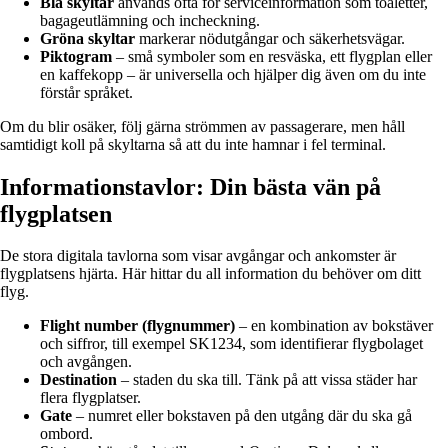
Blå skyltar
används ofta för serviceinformation som toaletter,
bagageutlämning och incheckning.
Gröna skyltar
markerar nödutgångar och säkerhetsvägar.
Piktogram
– små symboler som en resväska, ett flygplan eller
en kaffekopp – är universella och hjälper dig även om du inte
förstår språket.
Om du blir osäker, följ gärna strömmen av passagerare, men håll
samtidigt koll på skyltarna så att du inte hamnar i fel terminal.
Informationstavlor: Din bästa vän på
flygplatsen
De stora digitala tavlorna som visar avgångar och ankomster är
flygplatsens hjärta. Här hittar du all information du behöver om ditt
flyg.
Flight number (flygnummer)
– en kombination av bokstäver
och siffror, till exempel SK1234, som identifierar flygbolaget
och avgången.
Destination
– staden du ska till. Tänk på att vissa städer har
flera flygplatser.
Gate
– numret eller bokstaven på den utgång där du ska gå
ombord.