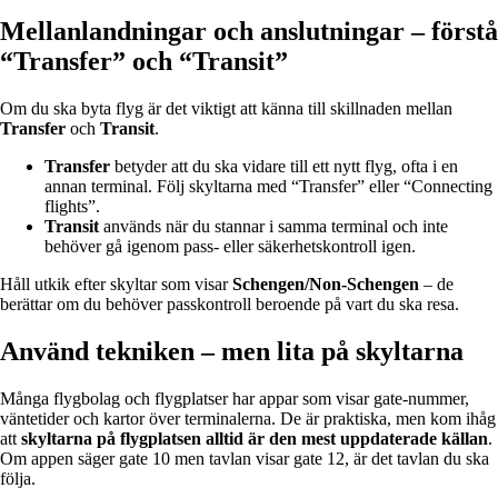
Mellanlandningar och anslutningar – förstå
“Transfer” och “Transit”
Om du ska byta flyg är det viktigt att känna till skillnaden mellan
Transfer
och
Transit
.
Transfer
betyder att du ska vidare till ett nytt flyg, ofta i en
annan terminal. Följ skyltarna med “Transfer” eller “Connecting
flights”.
Transit
används när du stannar i samma terminal och inte
behöver gå igenom pass- eller säkerhetskontroll igen.
Håll utkik efter skyltar som visar
Schengen/Non-Schengen
– de
berättar om du behöver passkontroll beroende på vart du ska resa.
Använd tekniken – men lita på skyltarna
Många flygbolag och flygplatser har appar som visar gate-nummer,
väntetider och kartor över terminalerna. De är praktiska, men kom ihåg
att
skyltarna på flygplatsen alltid är den mest uppdaterade källan
.
Om appen säger gate 10 men tavlan visar gate 12, är det tavlan du ska
följa.