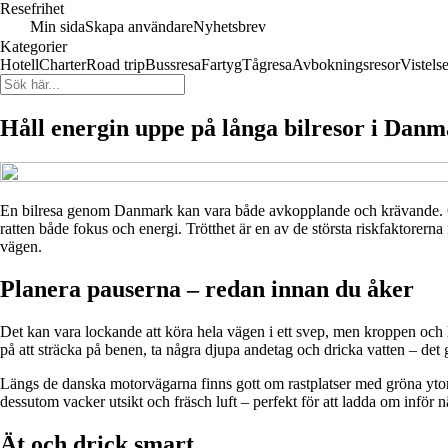
Resefrihet
Min sida
Skapa användare
Nyhetsbrev
Kategorier
Hotell
Charter
Road trip
Bussresa
Fartyg
Tågresa
Avbokningsresor
Vistels
Håll energin uppe på långa bilresor i Danma
En bilresa genom Danmark kan vara både avkopplande och krävande. Oa
ratten både fokus och energi. Trötthet är en av de största riskfaktorern
vägen.
Planera pauserna – redan innan du åker
Det kan vara lockande att köra hela vägen i ett svep, men kroppen och 
på att sträcka på benen, ta några djupa andetag och dricka vatten – det g
Längs de danska motorvägarna finns gott om rastplatser med gröna yto
dessutom vacker utsikt och fräsch luft – perfekt för att ladda om inför n
Ät och drick smart