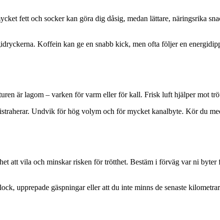
ket fett och socker kan göra dig dåsig, medan lättare, näringsrika snack
gidryckerna. Koffein kan ge en snabb kick, men ofta följer en energidipp
eraturen är lagom – varken för varm eller för kall. Frisk luft hjälper mot 
istraherar. Undvik för hög volym och för mycket kanalbyte. Kör du med b
 att vila och minskar risken för trötthet. Bestäm i förväg var ni byter för
ck, upprepade gäspningar eller att du inte minns de senaste kilometrar