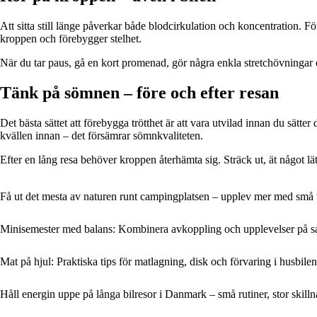
Att sitta still länge påverkar både blodcirkulation och koncentration. För
kroppen och förebygger stelhet.
När du tar paus, gå en kort promenad, gör några enkla stretchövningar e
Tänk på sömnen – före och efter resan
Det bästa sättet att förebygga trötthet är att vara utvilad innan du sätt
kvällen innan – det försämrar sömnkvaliteten.
Efter en lång resa behöver kroppen återhämta sig. Sträck ut, ät något lätt
Få ut det mesta av naturen runt campingplatsen – upplev mer med små 
Minisemester med balans: Kombinera avkoppling och upplevelser på 
Mat på hjul: Praktiska tips för matlagning, disk och förvaring i husbilen
Håll energin uppe på långa bilresor i Danmark – små rutiner, stor skill