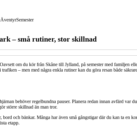
e
Äventyr
Semester
rk – små rutiner, stor skillnad
vsett om du kör från Skåne till Jylland, på semester med familjen e
a i trafiken – men med några enkla rutiner kan du göra resan både säkrare
hjärnan behöver regelbundna pauser. Planera redan innan avfärd var du 
ör större skillnad än man tror.
r, bord och bänkar. Många har även små gångstigar där du kan ta en ko
ästa etapp.