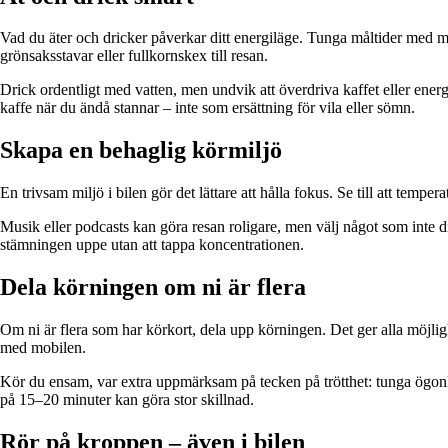
Vad du äter och dricker påverkar ditt energiläge. Tunga måltider med myc
grönsaksstavar eller fullkornskex till resan.
Drick ordentligt med vatten, men undvik att överdriva kaffet eller ener
kaffe när du ändå stannar – inte som ersättning för vila eller sömn.
Skapa en behaglig körmiljö
En trivsam miljö i bilen gör det lättare att hålla fokus. Se till att temp
Musik eller podcasts kan göra resan roligare, men välj något som inte d
stämningen uppe utan att tappa koncentrationen.
Dela körningen om ni är flera
Om ni är flera som har körkort, dela upp körningen. Det ger alla möjlighet
med mobilen.
Kör du ensam, var extra uppmärksam på tecken på trötthet: tunga ögonlo
på 15–20 minuter kan göra stor skillnad.
Rör på kroppen – även i bilen