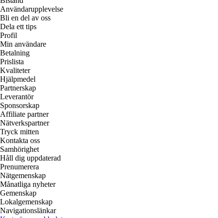
Bistånd
Användarupplevelse
Bli en del av oss
Dela ett tips
Profil
Min användare
Betalning
Prislista
Kvaliteter
Hjälpmedel
Partnerskap
Leverantör
Sponsorskap
Affiliate partner
Nätverkspartner
Tryck mitten
Kontakta oss
Samhörighet
Håll dig uppdaterad
Prenumerera
Nätgemenskap
Månatliga nyheter
Gemenskap
Lokalgemenskap
Navigationslänkar