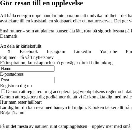
Gör resan till en upplevelse
Att hålla energin uppe handlar inte bara om att undvika trötthet – det 
avstickare till en kuststad, en slottspark eller ett naturreservat. Det ge
Små rutiner – som att planera pauser, äta lätt, röra på sig och lyssna 
Danmark.
Att dela är kärleksfullt
X
Facebook
Instagram
LinkedIn
YouTube
Pin
Följ med - få vårt nyhetsbrev
Få inspiration, kunskap och små genvägar direkt i din inkorg.
E-postadress
Registrera dig nu
Genom att registrera mig accepterar jag webbplatsens regler och dat
Genom att registrera dig godkänner du att vi får kontakta dig med nyhe
Hur man reser hållbart
Lär dig hur du kan resa med hänsyn till miljön. E-boken täcker allt frå
Börja läsa nu
Få ut det mesta av naturen runt campingplatsen – upplev mer med små 