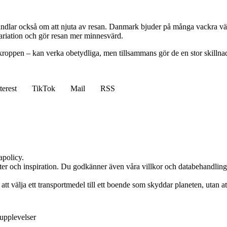
handlar också om att njuta av resan. Danmark bjuder på många vackra väg
r variation och gör resan mer minnesvärd.
på kroppen – kan verka obetydliga, men tillsammans gör de en stor skill
terest
TikTok
Mail
RSS
apolicy.
ter och inspiration. Du godkänner även våra villkor och databehandling,
n att välja ett transportmedel till ett boende som skyddar planeten, uta
upplevelser