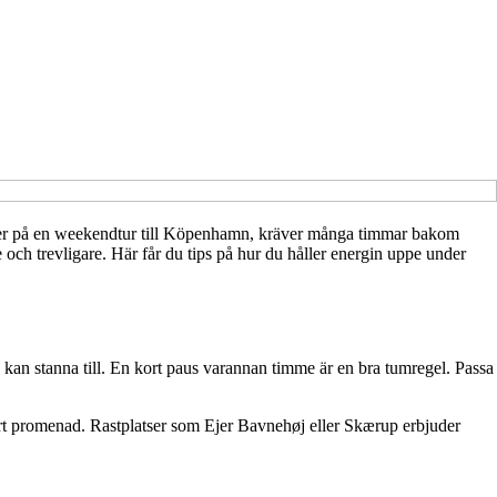
ller på en weekendtur till Köpenhamn, kräver många timmar bakom
 och trevligare. Här får du tips på hur du håller energin uppe under
kan stanna till. En kort paus varannan timme är en bra tumregel. Passa
rt promenad. Rastplatser som Ejer Bavnehøj eller Skærup erbjuder