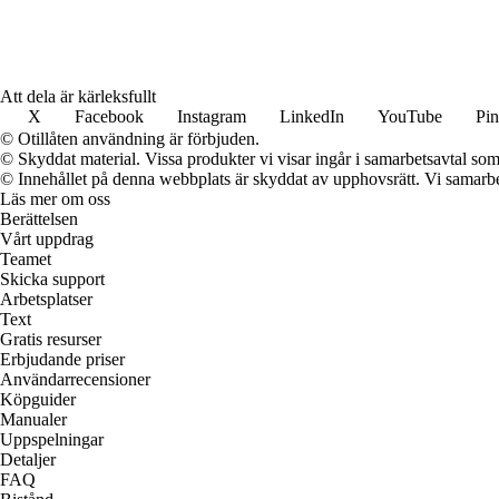
Att dela är kärleksfullt
X
Facebook
Instagram
LinkedIn
YouTube
Pin
© Otillåten användning är förbjuden.
© Skyddat material. Vissa produkter vi visar ingår i samarbetsavtal so
© Innehållet på denna webbplats är skyddat av upphovsrätt. Vi samarbe
Läs mer om oss
Berättelsen
Vårt uppdrag
Teamet
Skicka support
Arbetsplatser
Text
Gratis resurser
Erbjudande priser
Användarrecensioner
Köpguider
Manualer
Uppspelningar
Detaljer
FAQ