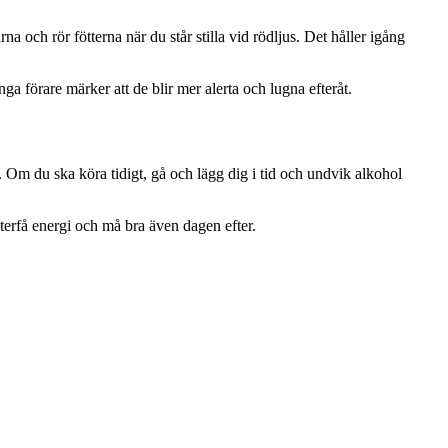
na och rör fötterna när du står stilla vid rödljus. Det håller igång
a förare märker att de blir mer alerta och lugna efteråt.
e. Om du ska köra tidigt, gå och lägg dig i tid och undvik alkohol
 återfå energi och må bra även dagen efter.