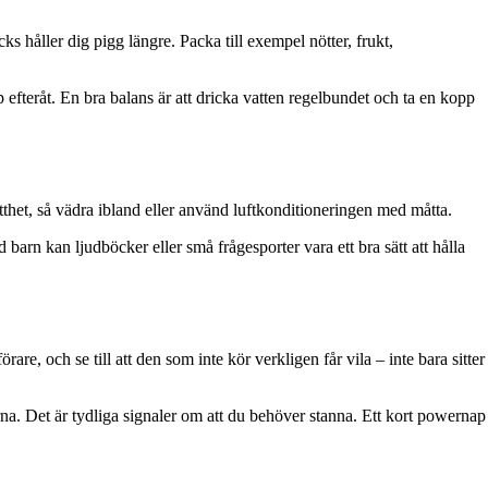
s håller dig pigg längre. Packa till exempel nötter, frukt,
 efteråt. En bra balans är att dricka vatten regelbundet och ta en kopp
trötthet, så vädra ibland eller använd luftkonditioneringen med måtta.
arn kan ljudböcker eller små frågesporter vara ett bra sätt att hålla
are, och se till att den som inte kör verkligen får vila – inte bara sitter
na. Det är tydliga signaler om att du behöver stanna. Ett kort powernap