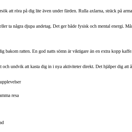
sök att röra på dig lite även under färden. Rulla axlarna, sträck på armar
ller ta några djupa andetag. Det ger både fysisk och mental energi. Mång
er dig bakom ratten. En god natts sömn är viktigare än en extra kopp kaff
 och undvik att kasta dig in i nya aktiviteter direkt. Det hjälper dig att
upplevelser
samma resa
nad